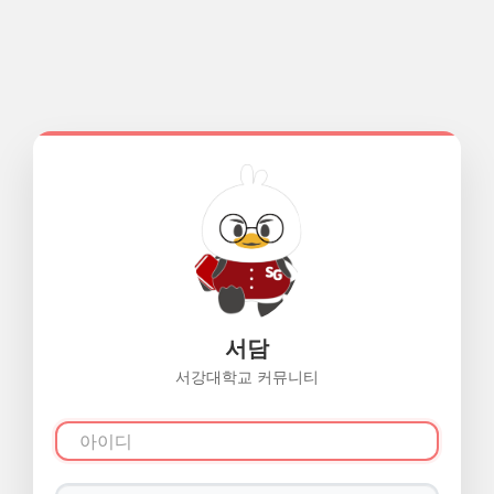
서담
서강대학교 커뮤니티