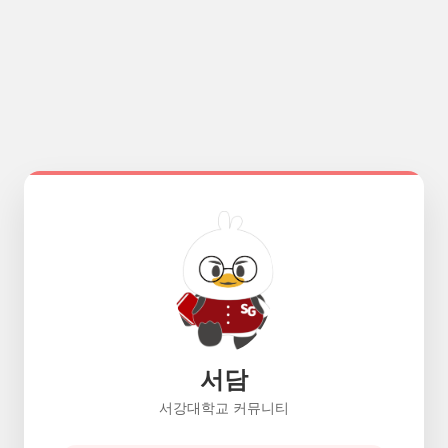
서담
서강대학교 커뮤니티