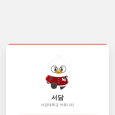
서담
서강대학교 커뮤니티