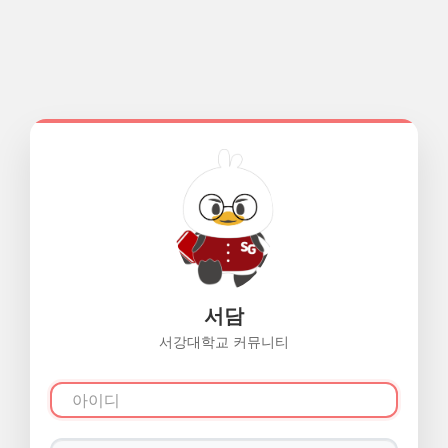
서담
서강대학교 커뮤니티