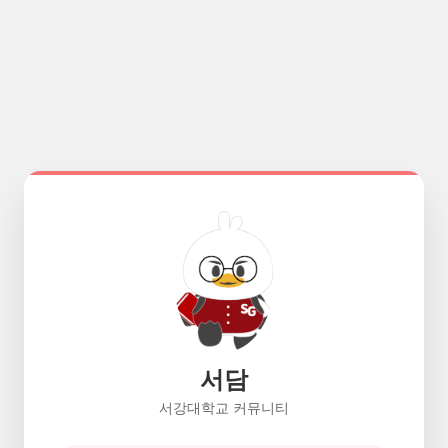
서담
서강대학교 커뮤니티