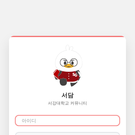
서담
서강대학교 커뮤니티