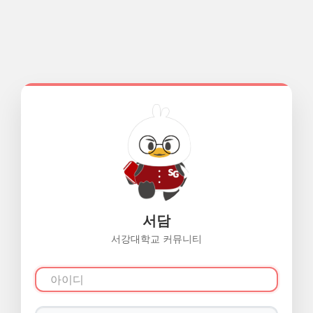
서담
서강대학교 커뮤니티