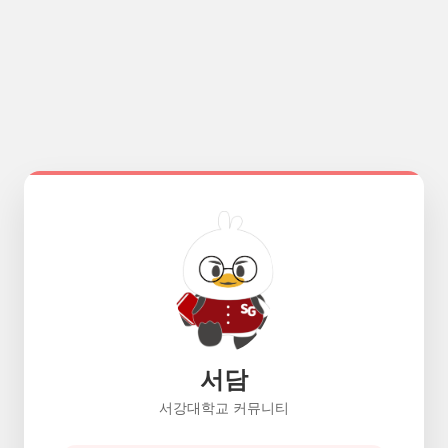
서담
서강대학교 커뮤니티