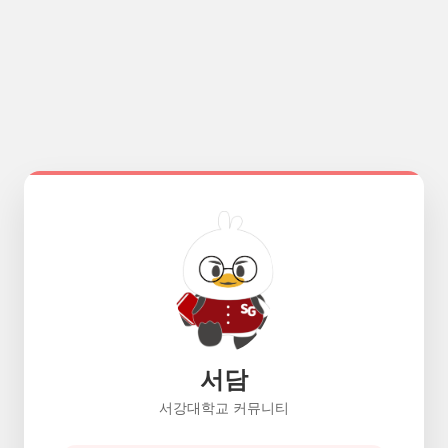
서담
서강대학교 커뮤니티