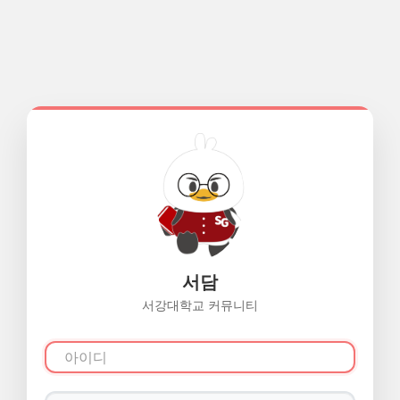
서담
서강대학교 커뮤니티