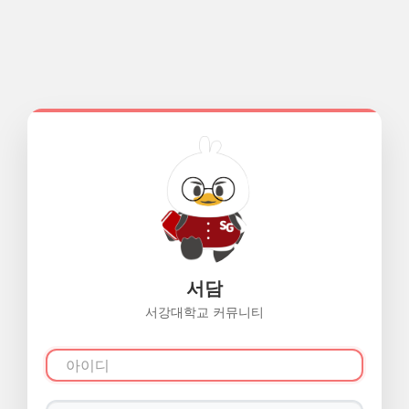
서담
서강대학교 커뮤니티