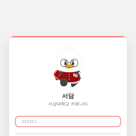
서담
서강대학교 커뮤니티