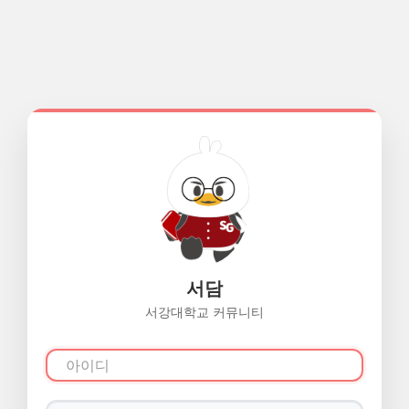
서담
서강대학교 커뮤니티