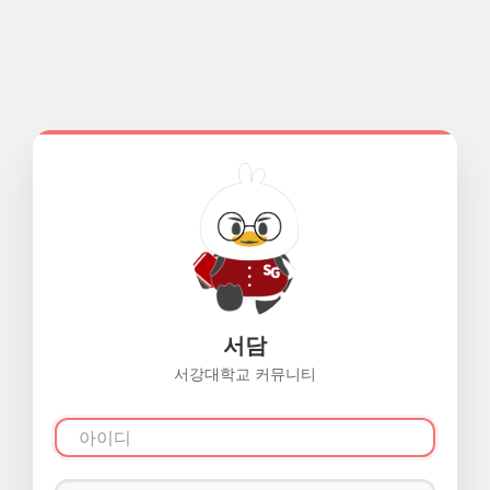
서담
서강대학교 커뮤니티