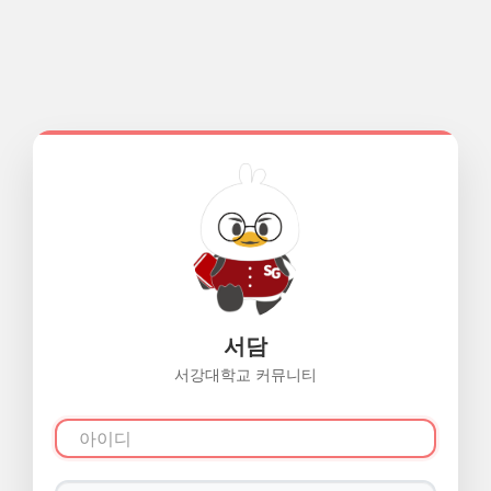
서담
서강대학교 커뮤니티