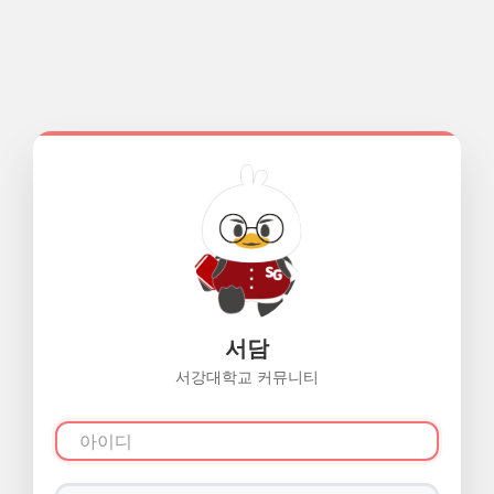
서담
서강대학교 커뮤니티