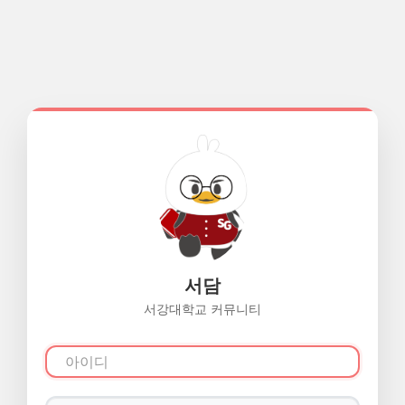
서담
서강대학교 커뮤니티