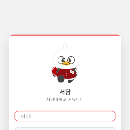
서담
서강대학교 커뮤니티