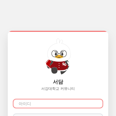
서담
서강대학교 커뮤니티