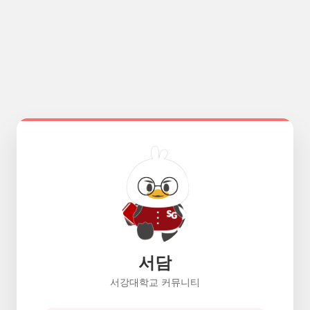
서담
서강대학교 커뮤니티