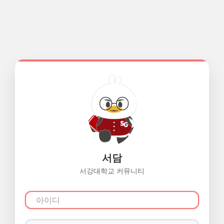
서담
서강대학교 커뮤니티