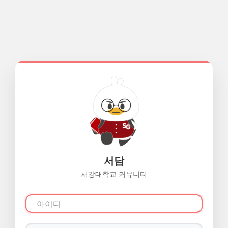
서담
서강대학교 커뮤니티