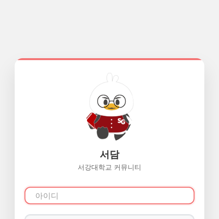
서담
서강대학교 커뮤니티