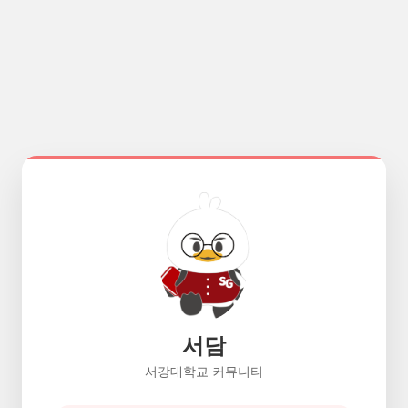
서담
서강대학교 커뮤니티