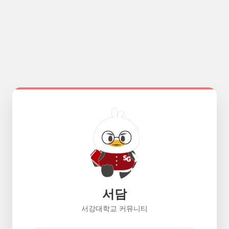
서담
서강대학교 커뮤니티