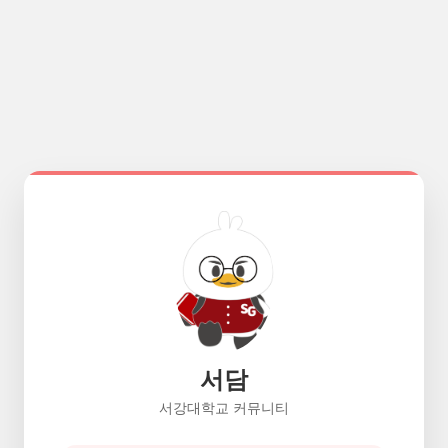
서담
서강대학교 커뮤니티