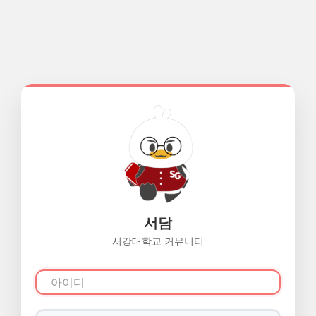
서담
서강대학교 커뮤니티