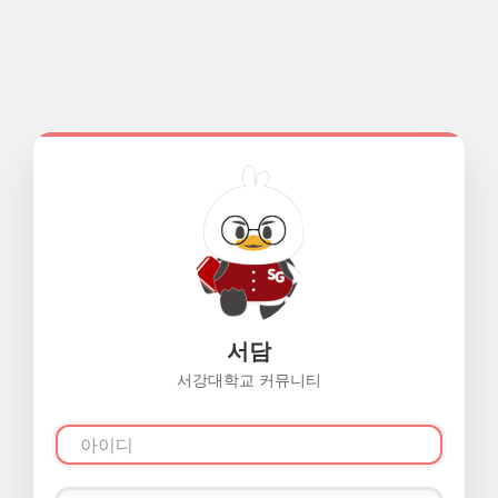
서담
서강대학교 커뮤니티