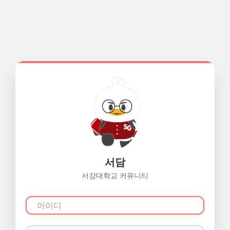
서담
서강대학교 커뮤니티