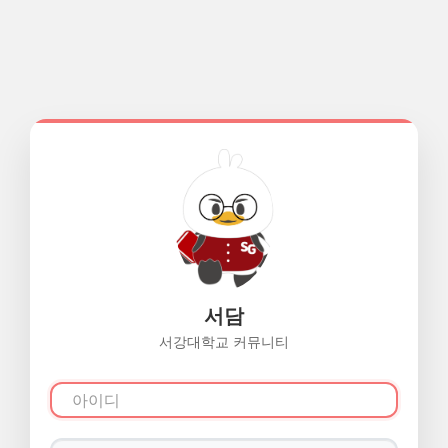
서담
서강대학교 커뮤니티