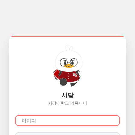
서담
서강대학교 커뮤니티