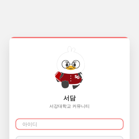
서담
서강대학교 커뮤니티