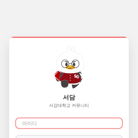
서담
서강대학교 커뮤니티