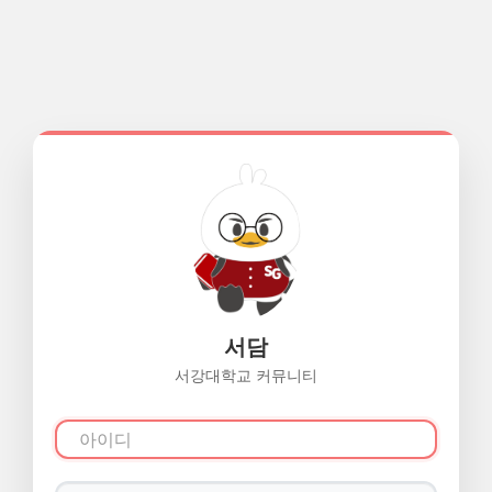
서담
서강대학교 커뮤니티