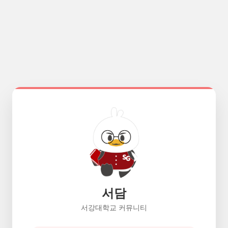
서담
서강대학교 커뮤니티