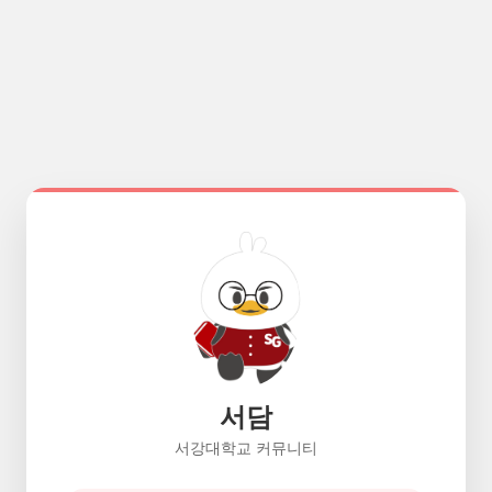
서담
서강대학교 커뮤니티