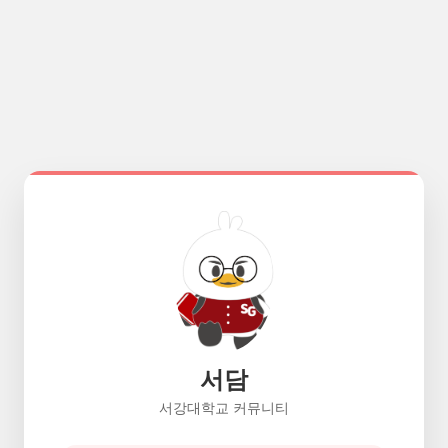
서담
서강대학교 커뮤니티