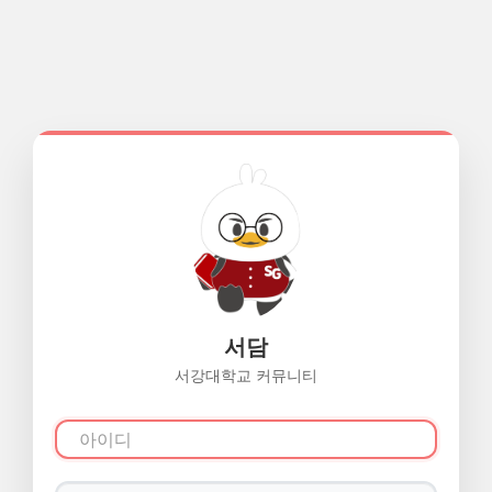
서담
서강대학교 커뮤니티