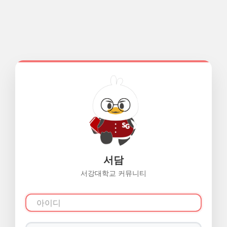
서담
서강대학교 커뮤니티