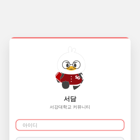
서담
서강대학교 커뮤니티