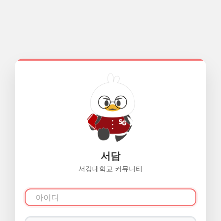
서담
서강대학교 커뮤니티