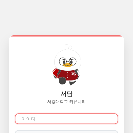
서담
서강대학교 커뮤니티