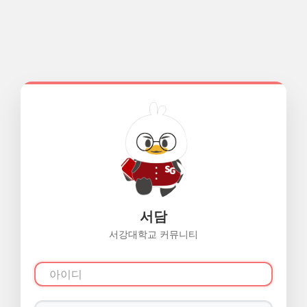
서담
서강대학교 커뮤니티