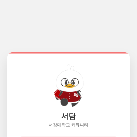
서담
서강대학교 커뮤니티