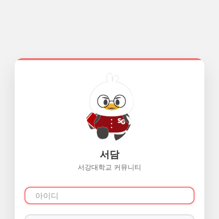
서담
서강대학교 커뮤니티