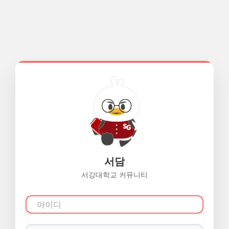
서담
서강대학교 커뮤니티