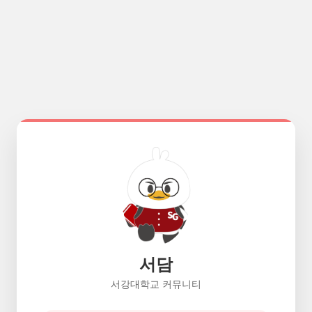
서담
서강대학교 커뮤니티