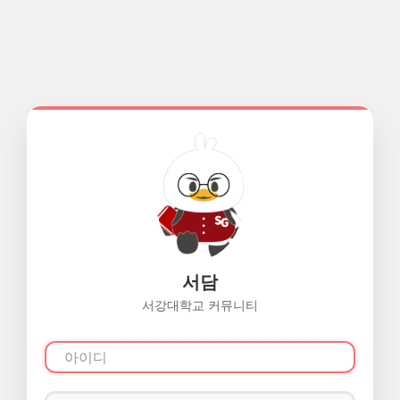
서담
서강대학교 커뮤니티