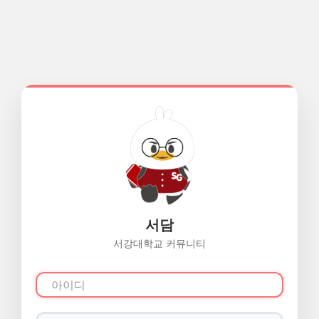
서담
서강대학교 커뮤니티