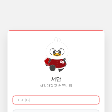
서담
서강대학교 커뮤니티